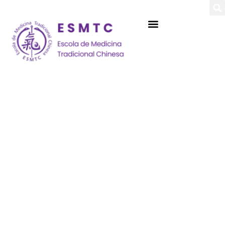
Login
Assinar
Login
Não tem uma conta?
Assinar
Perdeu sua senha?
Lembrar-me