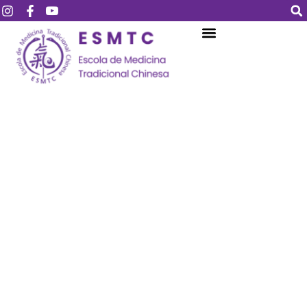
Login
Assinar
Login
Não tem uma conta?
Assinar
Perdeu sua senha?
Lembrar-me